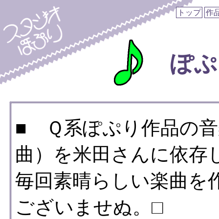
トップ
作
ぽぷ
■ Ｑ系ぽぷり作品の
曲）を米田さんに依存
毎回素晴らしい楽曲を
ございませぬ。□