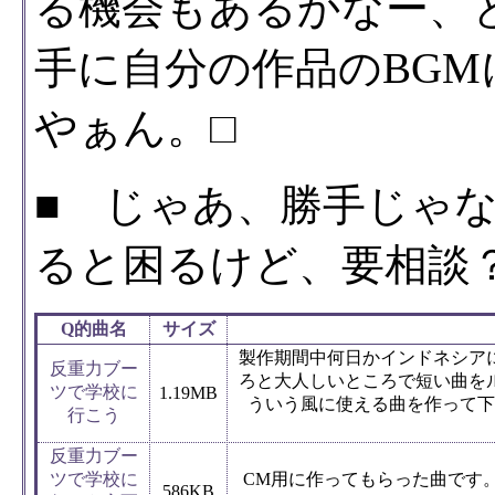
る機会もあるかなー、
手に自分の作品のBG
やぁん。□
■ じゃあ、勝手じゃ
ると困るけど、要相談
Q的曲名
サイズ
製作期間中何日かインドネシア
反重力ブー
ろと大人しいところで短い曲を
ツで学校に
1.19MB
ういう風に使える曲を作って下
行こう
反重力ブー
ツで学校に
CM用に作ってもらった曲です
586KB