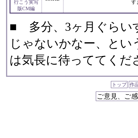
行こう実写
す
版CM編
■ 多分、3ヶ月ぐら
じゃないかなー、とい
は気長に待っててくだ
トップ
作
ご意見、ご感