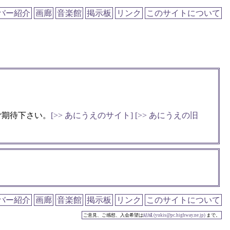
バー紹介
画廊
音楽館
掲示板
リンク
このサイトについて
ご期待下さい。
[>> あにうえのサイト]
[>> あにうえの旧
バー紹介
画廊
音楽館
掲示板
リンク
このサイトについて
ご意見、ご感想、入会希望は
結城 (yukis@pc.highway.ne.jp)
まで。